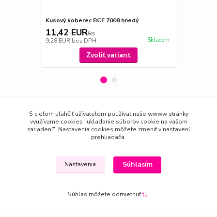
Kusový koberec BCF 7008 hnedý
Behúň kober
11,42 EUR
10,37 E
/
ks
Skladom
9,28 EUR
bez DPH
8,43 EUR
be
Zvoliť variant
Tovar zaradený v kategóriách
S cieľom uľahčiť užívateľom používať naše wwww stránky
využívame cookies "ukladanie súborov cookie na vašom
zariadení". Nastavenia cookies môžete zmeniť v nastavení
BEHÚNE
prehliadača.
BCF
Súhlasím
Nastavenia
Súhlas môžete odmietnuť
tu
.