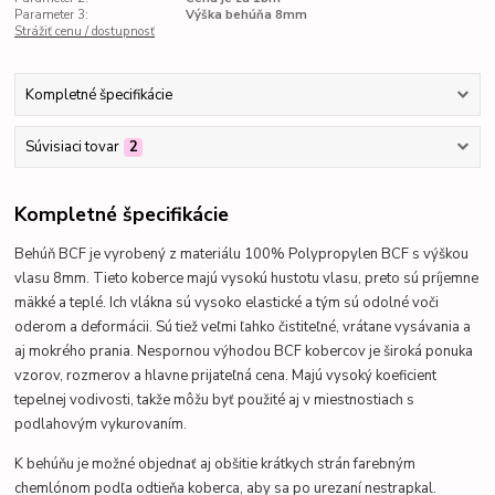
Parameter 3:
Výška behúňa 8mm
Strážiť cenu / dostupnosť
Kompletné špecifikácie
Súvisiaci tovar
2
Kompletné špecifikácie
Behúň BCF je vyrobený z materiálu 100% Polypropylen BCF s výškou
vlasu 8mm. Tieto koberce majú vysokú hustotu vlasu, preto sú príjemne
mäkké a teplé. Ich
vlákna sú vysoko elastické a tým sú odolné voči
oderom a deformácii. Sú tiež veľmi ľahko čistiteľné, vrátane vysávania a
aj mokrého prania.
Nespornou výhodou BCF kobercov je široká ponuka
vzorov, rozmerov a hlavne prijateľná cena.
Majú vysoký koeficient
tepelnej vodivosti, takže môžu byť použité aj v miestnostiach s
podlahovým vykurovaním
.
K behúňu je možné objednať aj obšitie krátkych strán farebným
chemlónom podľa odtieňa koberca, aby sa po urezaní nestrapkal.