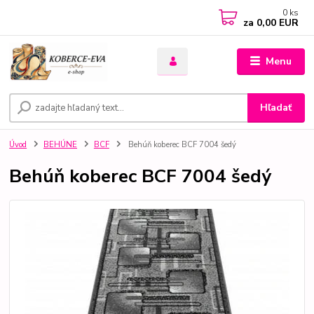
0
ks
za
0,00 EUR
Menu
Hľadať
Úvod
BEHÚNE
BCF
Behúň koberec BCF 7004 šedý
Behúň koberec BCF 7004 šedý