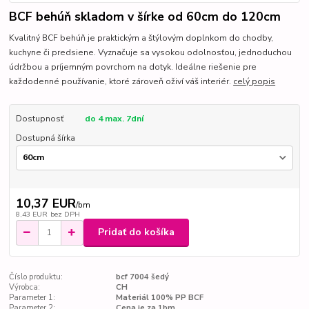
BCF behúň skladom v šírke od 60cm do 120cm
Kvalitný BCF behúň je praktickým a štýlovým doplnkom do chodby,
kuchyne či predsiene. Vyznačuje sa vysokou odolnosťou, jednoduchou
údržbou a príjemným povrchom na dotyk. Ideálne riešenie pre
každodenné používanie, ktoré zároveň oživí váš interiér.
celý popis
Dostupnosť
do 4 max. 7dní
Dostupná šírka
10,37 EUR
/
bm
8,43 EUR
bez DPH
Pridať do košíka
Číslo produktu:
bcf 7004 šedý
Výrobca:
CH
Parameter 1:
Materiál 100% PP BCF
Parameter 2:
Cena je za 1bm