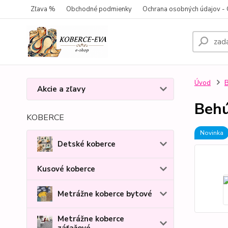
Zľava %
Obchodné podmienky
Ochrana osobných údajov 
Úvod
Akcie a zľavy
Behú
KOBERCE
Novinka
Detské koberce
Kusové koberce
Metrážne koberce bytové
Metrážne koberce
záťažové