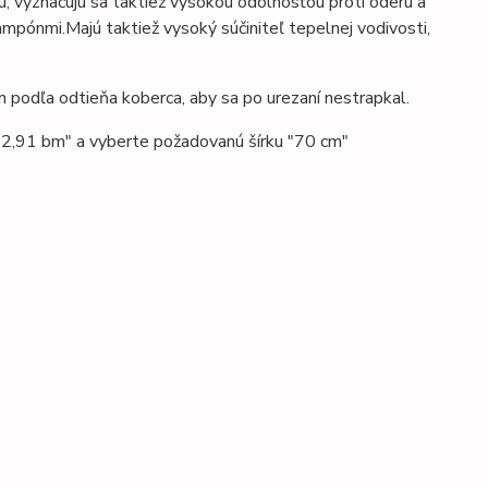
u
,
vyznačujú sa taktiež vysokou odolnosťou proti oderu a
šampónmi.
Majú taktiež vysoký súčiniteľ tepelnej vodivosti,
 podľa odtieňa koberca, aby sa po urezaní nestrapkal.
 "2,91 bm" a vyberte požadovanú šírku "70 cm"