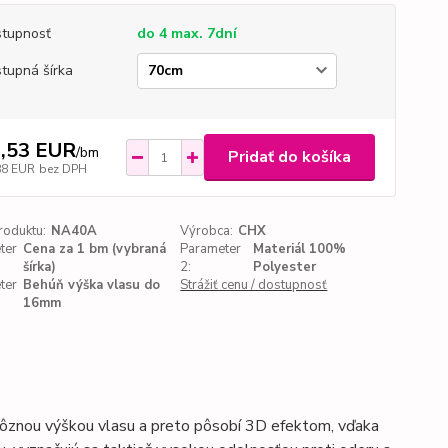
tupnosť
do 4 max. 7dní
tupná šírka
,53 EUR
/
bm
Pridať do košíka
88 EUR
bez DPH
roduktu:
NA40A
Výrobca:
CHX
ter
Cena za 1 bm (vybraná
Parameter
Materiál 100%
šírka)
2:
Polyester
ter
Behúň výška vlasu do
Strážiť cenu / dostupnosť
16mm
ôznou výškou vlasu a preto pôsobí 3D efektom, vďaka