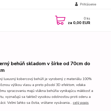
Prihlásenie
0
ks
za
0,00 EUR
rný behúň skladom v šírke od 70cm do
cm
ý luxusný kobercový behúň je vyrobený z materiálu 100%
rôznou výškou vlasu a preto pôsobí 3D efektom, vďaka
ému spracovaniu majú vlákna behúňa vynikajúcu mäkkosť a
citu, vyznačujú sa taktiež vysokou odolnosťou proti oderu a
cii. Veľmi ľahko sa čistia, vrátane vysávania...
celý popis