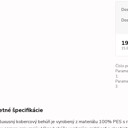
Dos
Dos
19
15,
Číslo p
Parame
1:
Parame
3:
tné špecifikácie
luxusný kobercový behúň je vyrobený z materiálu 100% PES s r