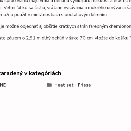
u spracovaniu majú vlákna behúňa
vynikajúcu mäkkosť a elasticit
i.
Veľmi ľahko sa čistia, vrátane vysávania a mokrého umývania 
 možno použiť v miestnostiach s podlahovým kúrením.
je možné objednať aj obšitie krátkych strán farebným chemlónom
te záujem o 2,91 m dlhý behúň v šírke 70 cm, vložte do košíku
zaradený v kategóriách
NE
Heat set - Friese