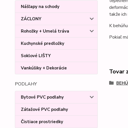
tepelném
Nášľapy na schody
deformáci
takže ich
ZÁCLONY
K behúňu 
Rohožky + Umelá tráva
Pokiaľ má
Kuchynské predložky
Soklové LIŠTY
Vankúšiky + Dekorácie
Tovar 
BEHÚ
PODLAHY
Bytové PVC podlahy
Záťažové PVC podlahy
Čistiace prostriedky