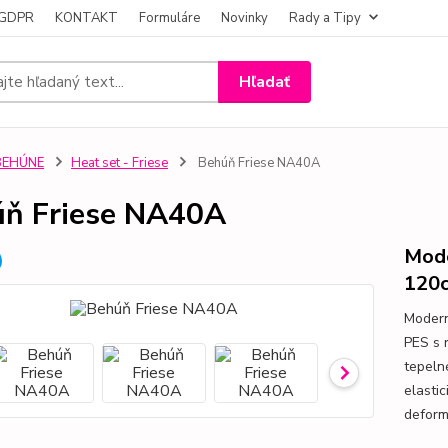
- GDPR
KONTAKT
Formuláre
Novinky
Rady a Tipy
Hľadať
BEHÚNE
Heat set - Friese
Behúň Friese NA40A
ň Friese NA40A
Mode
120
Modern
PES s 
tepeln
elasti
deformá