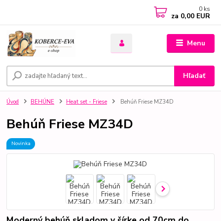
0
ks
za
0,00 EUR
Menu
Hľadať
Úvod
BEHÚNE
Heat set - Friese
Behúň Friese MZ34D
Behúň Friese MZ34D
Novinka
Moderný behúň skladom v šírke od 70cm do