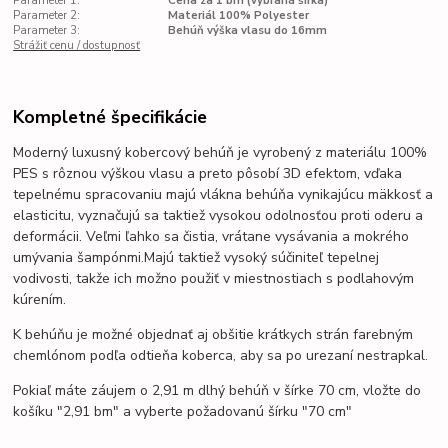
Parameter 1:
Cena za 1 bm (vybraná šírka)
Parameter 2:
Materiál 100% Polyester
Parameter 3:
Behúň výška vlasu do 16mm
Strážiť cenu / dostupnosť
Kompletné špecifikácie
Moderný luxusný kobercový behúň je vyrobený z materiálu 100%
PES s rôznou výškou vlasu a preto pôsobí 3D efektom, vďaka
tepelnému spracovaniu majú vlákna behúňa
vynikajúcu mäkkosť a
elasticitu
,
vyznačujú sa taktiež vysokou odolnosťou proti oderu a
deformácii.
Veľmi ľahko sa čistia, vrátane vysávania a mokrého
umývania šampónmi.
Majú taktiež vysoký súčiniteľ tepelnej
vodivosti, takže ich možno použiť v miestnostiach s podlahovým
kúrením.
K behúňu je možné objednať aj obšitie krátkych strán farebným
chemlónom podľa odtieňa koberca, aby sa po urezaní nestrapkal.
Pokiaľ máte záujem o 2,91 m dlhý behúň v šírke 70 cm, vložte do
košíku "2,91 bm" a vyberte požadovanú šírku "70 cm"