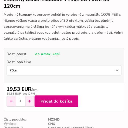
120cm
Moderný luxusný kobercový behúň je vyrobený z materiálu 100% PES s
rôznou výškou vlasu a preto pôsobí 3D efektom, vďaka tepelnému
spracovaniu majú vlákna behúňa vynikajúcu mäkkosť a elasticitu,
vyznačujú sa taktiež vysokou odolnosťou proti oderu a deformácii. Veľmi
ľahko sa čistia, vrátane vysávania...
celý popis
Dostupnosť
do 4 max. 7dní
Dostupná šírka
19,53 EUR
/
bm
15,88 EUR
bez DPH
Pridať do košíka
Číslo produktu:
MZ34D
Výrobca:
CHX