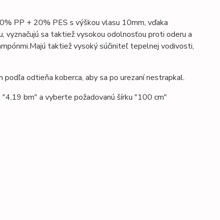
u 80% PP + 20% PES s výškou vlasu 10mm, vďaka
u
,
vyznačujú sa taktiež vysokou odolnosťou proti oderu a
šampónmi.
Majú taktiež vysoký súčiniteľ tepelnej vodivosti,
 podľa odtieňa koberca, aby sa po urezaní nestrapkal.
u "4,19 bm" a vyberte požadovanú šírku "100 cm"