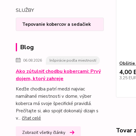
SLUŽBY
Tepovanie kobercov a sedačiek
Blog
06.08.2026
Inšpirácie podľa miestností
Obšitie
Ako zútulniť chodbu kobercami: Prvý
4,00 
3,25 EU
dojem, ktorý zahreje
Keďže chodba patrí medzi najviac
namáhané miestnosti v dome, výber
koberca má svoje špecifické pravidlá.
Prečítajte si, ako spojiť dokonalý dizajn s
v...
čítať celé
Tovar 
Zobraziť všetky články