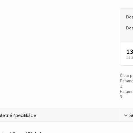
Dos
Dos
13
11,
Číslo p
Parame
1:
Parame
3:
etné špecifikácie
S