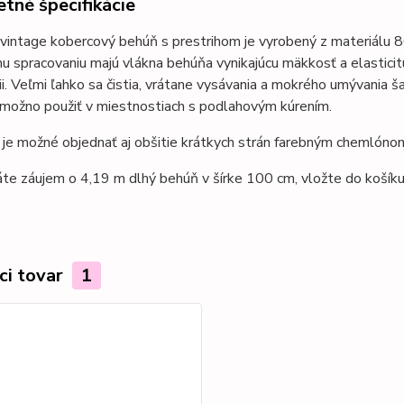
tné špecifikácie
vintage kobercový behúň s prestrihom je vyrobený z materiál
u spracovaniu majú vlákna behúňa
vynikajúcu mäkkosť a elasticit
i.
Veľmi ľahko sa čistia, vrátane vysávania a mokrého umývania 
 možno použiť v miestnostiach s podlahovým kúrením.
je možné objednať aj obšitie krátkych strán farebným chemlónom
te záujem o 4,19 m dlhý behúň v šírke 100 cm, vložte do košík
ci tovar
1