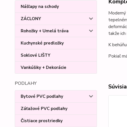
Komple
Nášľapy na schody
Moderný 
ZÁCLONY
tepelném
deformáci
Rohožky + Umelá tráva
takže ich
Kuchynské predložky
K behúňu 
Soklové LIŠTY
Pokiaľ má
Vankúšiky + Dekorácie
PODLAHY
Súvisia
Bytové PVC podlahy
Záťažové PVC podlahy
Čistiace prostriedky