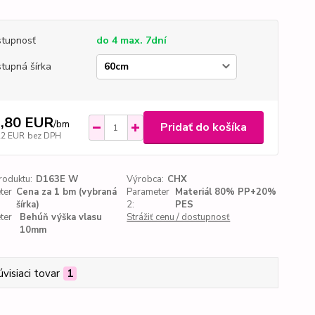
tupnosť
do 4 max. 7dní
tupná šírka
,80 EUR
/
bm
Pridať do košíka
22 EUR
bez DPH
roduktu:
D163E W
Výrobca:
CHX
ter
Cena za 1 bm (vybraná
Parameter
Materiál 80% PP+20%
šírka)
2:
PES
ter
Behúň výška vlasu
Strážiť cenu / dostupnosť
10mm
úvisiaci tovar
1