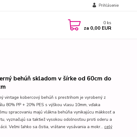
Prihlásenie
0
ks
za
0,00 EUR
rný behúň skladom v šírke od 60cm do
cm
ý vintage kobercový behúň s prestrihom je vyrobený z
álu 80% PP + 20% PES s výškou vlasu 10mm, vďaka
ému spracovaniu majú vlákna behúňa vynikajúcu mäkkosť a
citu, vyznačujú sa taktiež vysokou odolnosťou proti oderu a
cii. Veľmi ľahko sa čistia, vrátane vysávania a mokr...
celý