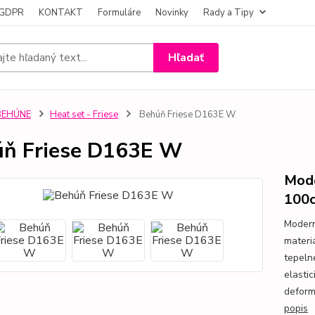
- GDPR
KONTAKT
Formuláre
Novinky
Rady a Tipy
Hľadať
BEHÚNE
Heat set - Friese
Behúň Friese D163E W
ň Friese D163E W
Mode
100
Modern
materi
tepeln
elasti
deformá
popis