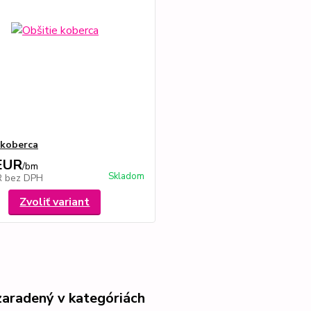
 koberca
EUR
/
bm
Skladom
R
bez DPH
Zvoliť variant
zaradený v kategóriách