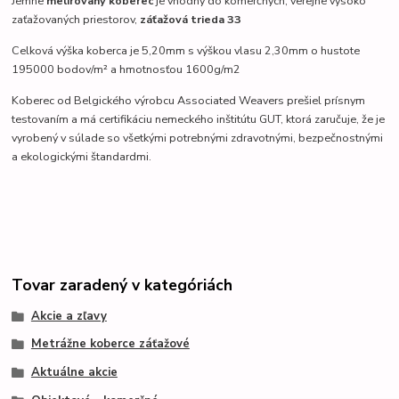
Jemne
melírovaný koberec
je vhodný do komerčných, verejne vysoko
zaťažovaných priestorov,
záťažová trieda 33
Celková výška koberca je 5,20mm s výškou vlasu 2,30mm o hustote
195000 bodov/m² a hmotnosťou 1600g/m2
Koberec od Belgického výrobcu Associated Weavers prešiel prísnym
testovaním a má certifikáciu nemeckého inštitútu GUT, ktorá zaručuje, že je
vyrobený v súlade so všetkými potrebnými zdravotnými, bezpečnostnými
a ekologickými štandardmi.
Tovar zaradený v kategóriách
Akcie a zľavy
Metrážne koberce záťažové
Aktuálne akcie