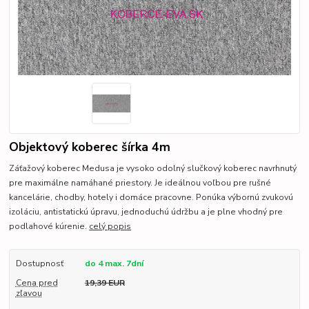
Objektový koberec šírka 4m
Záťažový koberec Medusa je vysoko odolný slučkový koberec navrhnutý
pre maximálne namáhané priestory. Je ideálnou voľbou pre rušné
kancelárie, chodby, hotely i domáce pracovne. Ponúka výbornú zvukovú
izoláciu, antistatickú úpravu, jednoduchú údržbu a je plne vhodný pre
podlahové kúrenie.
celý popis
Dostupnosť
do 4 max. 7dní
Cena pred
19,39 EUR
zľavou