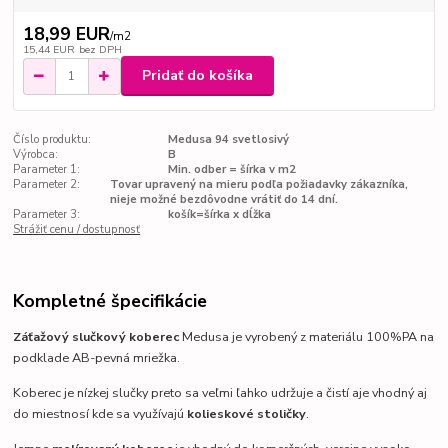
18,99 EUR
/
m2
15,44 EUR
bez DPH
Pridať do košíka
Číslo produktu:
Medusa 94 svetlosivý
Výrobca:
B
Parameter 1:
Min. odber = šírka v m2
Parameter 2:
Tovar upravený na mieru podľa požiadavky zákazníka,
nieje možné bezdôvodne vrátiť do 14 dní.
Parameter 3:
košík=šírka x dĺžka
Strážiť cenu / dostupnosť
Kompletné špecifikácie
Záťažový slučkový koberec
Medusa je vyrobený z materiálu 100%PA na
podklade AB-pevná mriežka.
Koberec je nízkej slučky preto sa veľmi ľahko udržuje a čistí aje vhodný aj
do miestnosí kde sa využívajú
kolieskové stoličky
.