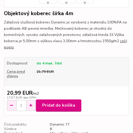
Objektový koberec šírka 4m
Záťažový slučkový koberec Dynamic je vyrobený z materiálu 100%PA na
podklade AB-pevná mriežka. Melírovaný koberec je vhodný do
komerčných, vysoko zaťažovaných priestorov, záťažová trieda 33 Výška
koberca je 5,00mm s výškou vlasu 3,00mm a hmotnosťou 1550g/m2
celý
popis
Dostupnosť
do 4 max. 7dní
Cena pred
21,79 EUR
zľavou
20,99 EUR
/
m2
17,07 EUR
bez DPH
Pridať do košíka
Číslo produktu:
Dynamic 77
Výrobca:
B