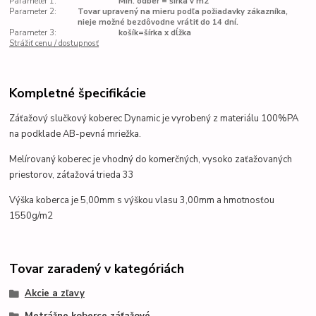
Parameter 1:
Min. odber = šírka v m2
Parameter 2:
Tovar upravený na mieru podľa požiadavky zákazníka,
nieje možné bezdôvodne vrátiť do 14 dní.
Parameter 3:
košík=šírka x dĺžka
Strážiť cenu / dostupnosť
Kompletné špecifikácie
Záťažový slučkový koberec Dynamic je vyrobený z materiálu 100%PA
na
podklade AB-pevná mriežka.
Melírovaný koberec je vhodný do komerčných, vysoko zaťažovaných
priestorov, záťažová trieda 33
Výška koberca je 5,00mm s výškou vlasu 3,00mm a hmotnosťou
1550g/m2
Tovar zaradený v kategóriách
Akcie a zľavy
Metrážne koberce záťažové