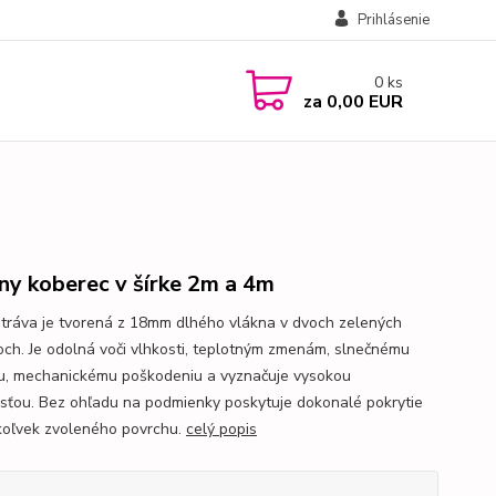
Prihlásenie
0
ks
za
0,00 EUR
ny koberec v šírke 2m a 4m
tráva je tvorená z 18mm dlhého vlákna v dvoch zelených
och. Je odolná voči vlhkosti, teplotným zmenám, slnečnému
iu, mechanickému poškodeniu a vyznačuje vysokou
sťou. Bez ohľadu na podmienky poskytuje dokonalé pokrytie
oľvek zvoleného povrchu.
celý popis