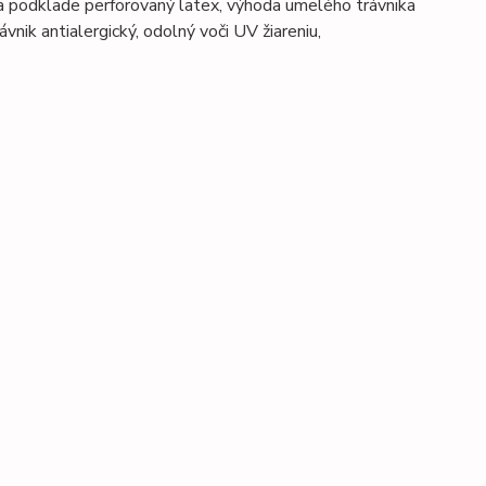
odklade perforovaný latex, výhoda umelého trávnika
ávnik antialergický, odolný voči UV žiareniu,