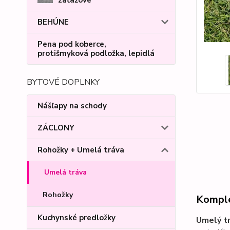
záťažové
BEHÚNE
Pena pod koberce,
protišmyková podložka, lepidlá
BYTOVÉ DOPLNKY
Nášľapy na schody
ZÁCLONY
Rohožky + Umelá tráva
Umelá tráva
Rohožky
Komple
Kuchynské predložky
Umelý tr