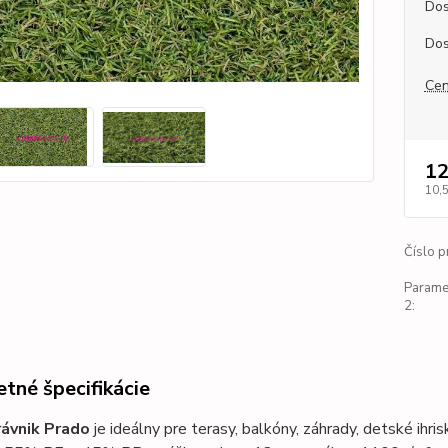
Dos
Dos
Cen
12
10,
Číslo p
Parame
2:
tné špecifikácie
ávnik Prado
je ideálny pre terasy, balkóny, záhrady, detské ihri