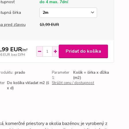
tupnosť
do 4 max. 7dní
tupná šírka
a pred zľavou
13,99 EUR
,99 EUR
/
m²
Pridať do košíka
56 EUR
bez DPH
roduktu:
prado
Parameter
Košík = šírka x dĺžka
1:
(m2)
ter
Do košíka vkladať m2 (š
Strážiť cenu / dostupnosť
x d)
ská, komerčné priestory a okolia bazénov, je vyrobený z