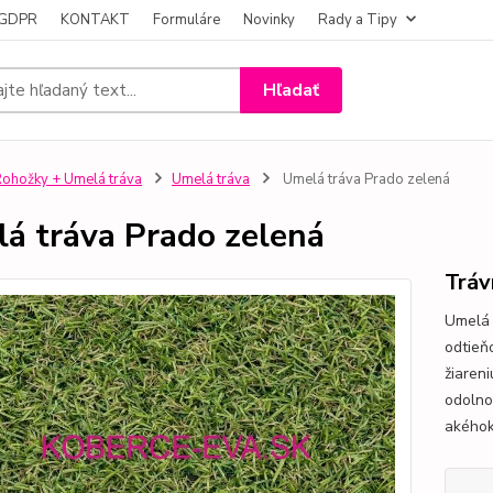
- GDPR
KONTAKT
Formuláre
Novinky
Rady a Tipy
Hľadať
ohožky + Umelá tráva
Umelá tráva
Umelá tráva Prado zelená
á tráva Prado zelená
Tráv
Umelá 
odtieň
žiaren
odolno
akéhok