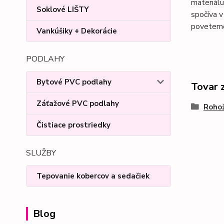
materiál
Soklové LIŠTY
spočíva v 
povetern
Vankúšiky + Dekorácie
PODLAHY
Bytové PVC podlahy
Tovar 
Záťažové PVC podlahy
Rohož
Čistiace prostriedky
SLUŽBY
Tepovanie kobercov a sedačiek
Blog