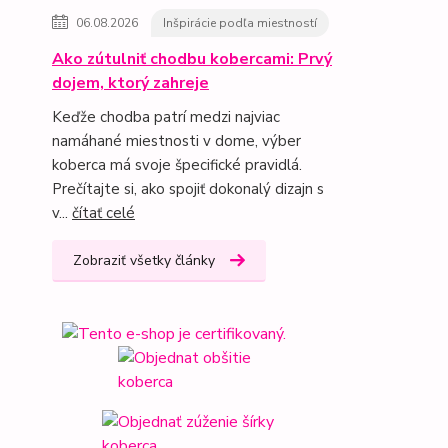
06.08.2026
Inšpirácie podľa miestností
Ako zútulniť chodbu kobercami: Prvý
dojem, ktorý zahreje
Keďže chodba patrí medzi najviac
namáhané miestnosti v dome, výber
koberca má svoje špecifické pravidlá.
Prečítajte si, ako spojiť dokonalý dizajn s
v...
čítať celé
Zobraziť všetky články