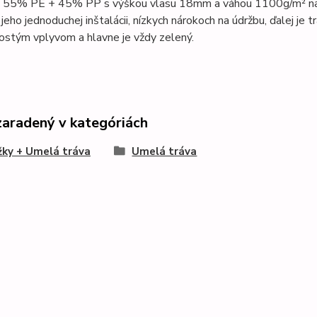
u 55% PE + 45% PP s výškou vlasu 18mm a váhou 1100g/m² na p
jeho jednoduchej inštalácii, nízkych nárokoch na údržbu, ďalej je tr
ostým vplyvom a hlavne je vždy zelený.
zaradený v kategóriách
ky + Umelá tráva
Umelá tráva