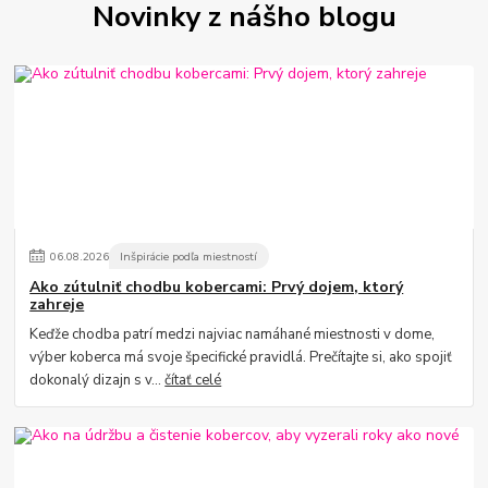
Novinky z nášho blogu
06
.
08
.
2026
Inšpirácie podľa miestností
Ako zútulniť chodbu kobercami: Prvý dojem, ktorý
zahreje
Keďže chodba patrí medzi najviac namáhané miestnosti v dome,
výber koberca má svoje špecifické pravidlá. Prečítajte si, ako spojiť
dokonalý dizajn s v...
čítať celé