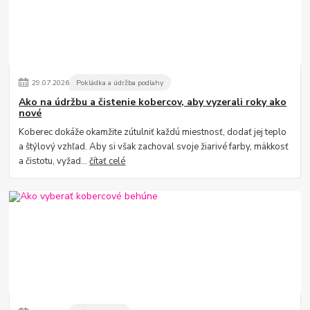
29
.
07
.
2026
Pokládka a údržba podlahy
Ako na údržbu a čistenie kobercov, aby vyzerali roky ako
nové
Koberec dokáže okamžite zútulniť každú miestnosť, dodať jej teplo
a štýlový vzhľad. Aby si však zachoval svoje žiarivé farby, mäkkosť
a čistotu, vyžad...
čítať celé