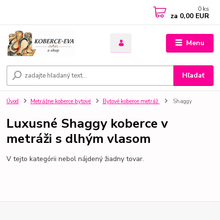
0
ks
za
0,00 EUR
Menu
Hľadať
Úvod
Metrážne koberce bytové
Bytové koberce metráž
Shaggy
Luxusné Shaggy koberce v
metráži s dlhým vlasom
V tejto kategórii nebol nájdený žiadny tovar.