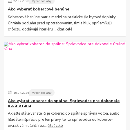
22
.
07
.
2026
Výber podlahy
Ako vyberať kobercové behúne
Kobercové behúne patria medzi najpraktickejšie bytové doplnky.
Chránia podlahu pred opotrebovaním, tlmia hluk, spríjemňujú
chôdzu, dodávajú interiéru ...
čítať celé
15
.
07
.
2026
Výber podlahy
Ako vybrať koberec do spálne: Sprievodca pre dokonale
útulné rána
Ak ešte stále váhate, či je koberec do spálne správna voľba, alebo
hľadáte inšpiráciu pre ten pravý, tento sprievodca od koberce-
eva.sk vám uľahčí roz...
čítať celé