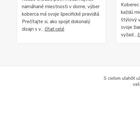
Koberec 
namáhané miestnosti v dome, výber
každú mie
koberca má svoje špecifické pravidlá.
štýlový 
Prečítajte si, ako spojiť dokonalý
svoje žia
dizajn s v...
čítať celé
vyžad...
č
S cieľom uľahčiť 
vaš