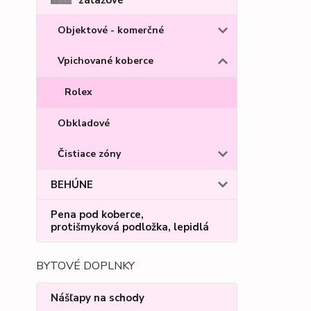
Objektové - komerčné
Vpichované koberce
Rolex
Obkladové
Čistiace zóny
BEHÚNE
Pena pod koberce,
protišmyková podložka, lepidlá
BYTOVÉ DOPLNKY
Nášľapy na schody