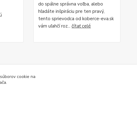
do spálne správna voľba, alebo
hľadáte inšpiráciu pre ten pravý,
ú
tento sprievodca od koberce-eva.sk
vám uľahčí roz...
čítať celé
 súborov cookie na
ača.
Vytvorené na
Eshop-rychlo.sk