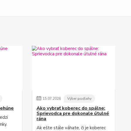
15
.
07
.
2026
Výber podlahy
behúne
Ako vybrať koberec do spálne:
Sprievodca pre dokonale útulné
edzi
rána
nky.
Ak ešte stále váhate, či je koberec