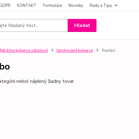
- GDPR
KONTAKT
Formuláre
Novinky
Rady a Tipy
Hľadať
etrážne koberce záťažové
Vpichované koberce
Rambo
bo
ategórii nebol nájdený žiadny tovar.