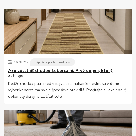
06
.
08
.
2026
Inšpirácie podľa miestností
Ako zútulniť chodbu kobercami: Prvý dojem, ktorý
zahreje
Keďže chodba patrí medzi najviac namáhané miestnosti v dome,
výber koberca má svoje špecifické pravidlá. Prečítajte si, ako spojiť
dokonalý dizajn s v...
čítať celé