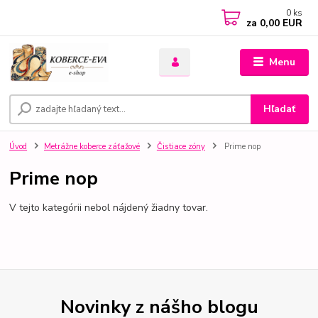
0
ks
za
0,00 EUR
Menu
Hľadať
Úvod
Metrážne koberce záťažové
Čistiace zóny
Prime nop
Prime nop
V tejto kategórii nebol nájdený žiadny tovar.
Novinky z nášho blogu