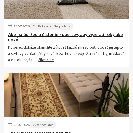
29
.
07
.
2026
Pokládka a údržba podlahy
Ako na údržbu a čistenie kobercov, aby vyzerali roky ako
nové
Koberec dokáže okamžite zútulniť každú miestnosť, dodať jej teplo
a štýlový vzhľad. Aby si však zachoval svoje žiarivé farby, mäkkosť
a čistotu, vyžad...
čítať celé
22
.
07
.
2026
Výber podlahy