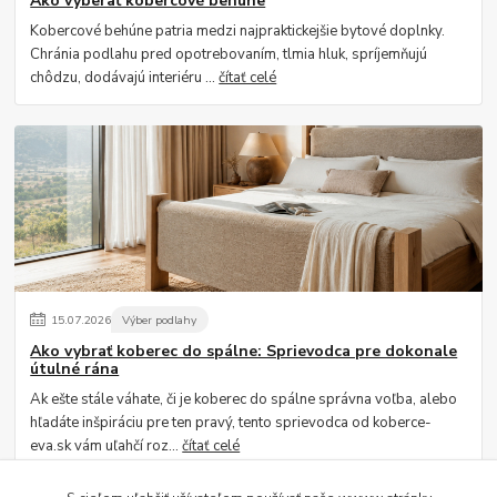
Ako vyberať kobercové behúne
Kobercové behúne patria medzi najpraktickejšie bytové doplnky.
Chránia podlahu pred opotrebovaním, tlmia hluk, spríjemňujú
chôdzu, dodávajú interiéru ...
čítať celé
15
.
07
.
2026
Výber podlahy
Ako vybrať koberec do spálne: Sprievodca pre dokonale
útulné rána
Ak ešte stále váhate, či je koberec do spálne správna voľba, alebo
hľadáte inšpiráciu pre ten pravý, tento sprievodca od koberce-
eva.sk vám uľahčí roz...
čítať celé