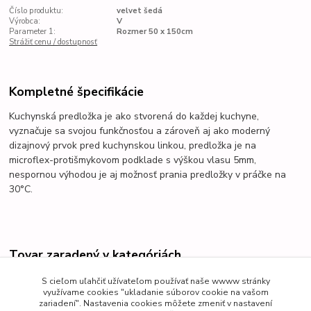
Číslo produktu:
velvet šedá
Výrobca:
V
Parameter 1:
Rozmer 50 x 150cm
Strážiť cenu / dostupnosť
Kompletné špecifikácie
Kuchynská predložka je ako stvorená do každej kuchyne,
vyznačuje sa svojou funkčnosťou a zároveň aj ako moderný
dizajnový prvok pred kuchynskou linkou, predložka je na
microflex-protišmykovom podklade s výškou vlasu 5mm,
nespornou výhodou je aj možnosť prania predložky v práčke na
30°C.
Tovar zaradený v kategóriách
Kuchynské predložky
S cieľom uľahčiť užívateľom používať naše wwww stránky
využívame cookies "ukladanie súborov cookie na vašom
zariadení". Nastavenia cookies môžete zmeniť v nastavení