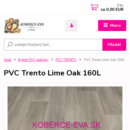
0
ks
za
0,00 EUR
Menu
Hľadať
Úvod
Bytové PVC podlahy
PVC TRENTO
PVC Trento Lime Oak 160L
PVC Trento Lime Oak 160L