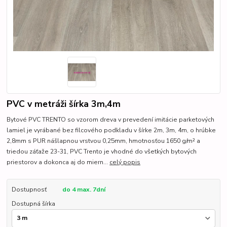
PVC v metráži šírka 3m,4m
Bytové PVC TRENTO so vzorom dreva v prevedení imitácie parketových
lamiel je vyrábané bez filcového podkladu v šírke 2m, 3m, 4m, o hrúbke
2,8mm s PUR nášlapnou vrstvou 0,25mm, hmotnosťou 1650 g/m² a
triedou záťaže 23-31, PVC Trento je vhodné do všetkých bytových
priestorov a dokonca aj do miern...
celý popis
Dostupnosť
do 4 max. 7dní
Dostupná šírka