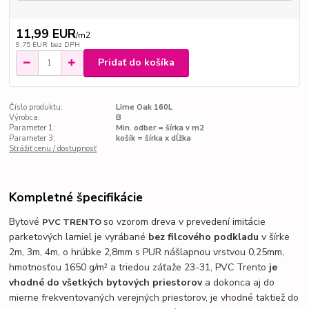
11,99 EUR
/
m2
9,75 EUR
bez DPH
Pridať do košíka
Číslo produktu:
Lime Oak 160L
Výrobca:
B
Parameter 1:
Min. odber = šírka v m2
Parameter 3:
košík = šírka x dĺžka
Strážiť cenu / dostupnosť
Kompletné špecifikácie
Bytové
so vzorom dreva v prevedení imitácie
PVC TRENTO
parketových lamiel je vyrábané
bez filcového podkladu
v šírke
2m, 3m, 4m, o hrúbke 2,8mm s PUR nášlapnou vrstvou 0,25mm,
hmotnosťou 1650 g/m² a triedou záťaže 23-31, PVC Trento
je
vhodné do všetkých bytových priestorov
a dokonca aj do
mierne frekventovaných verejných priestorov, je vhodné taktiež do