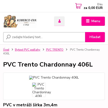
0
ks
za
0,00 EUR
Menu
Hľadať
Úvod
Bytové PVC podlahy
PVC TRENTO
PVC Trento Chardonnay
406L
PVC Trento Chardonnay 406L
PVC v metráži šírka 3m,4m