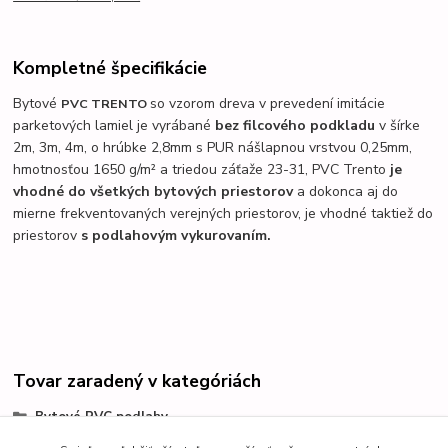
Kompletné špecifikácie
Bytové
so vzorom dreva v prevedení imitácie
PVC TRENTO
parketových lamiel je vyrábané
bez filcového podkladu
v šírke
2m, 3m, 4m, o hrúbke 2,8mm s PUR nášlapnou vrstvou 0,25mm,
hmotnosťou 1650 g/m² a triedou záťaže 23-31, PVC Trento
je
vhodné do všetkých bytových priestorov
a dokonca aj do
mierne frekventovaných verejných priestorov, je vhodné taktiež do
priestorov
s podlahovým vykurovaním.
Tovar zaradený v kategóriách
Bytové PVC podlahy