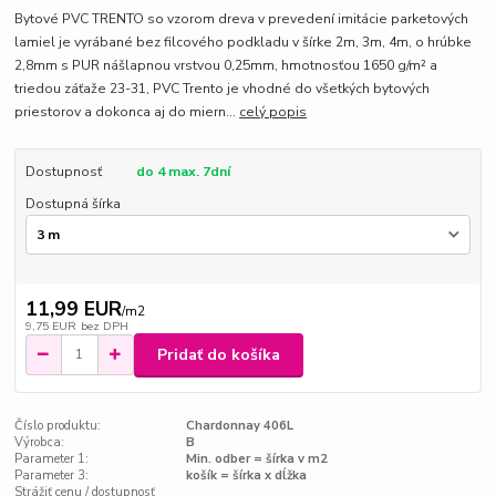
Bytové PVC TRENTO so vzorom dreva v prevedení imitácie parketových
lamiel je vyrábané bez filcového podkladu v šírke 2m, 3m, 4m, o hrúbke
2,8mm s PUR nášlapnou vrstvou 0,25mm, hmotnosťou 1650 g/m² a
triedou záťaže 23-31, PVC Trento je vhodné do všetkých bytových
priestorov a dokonca aj do miern...
celý popis
Dostupnosť
do 4 max. 7dní
Dostupná šírka
11,99 EUR
/
m2
9,75 EUR
bez DPH
Pridať do košíka
Číslo produktu:
Chardonnay 406L
Výrobca:
B
Parameter 1:
Min. odber = šírka v m2
Parameter 3:
košík = šírka x dĺžka
Strážiť cenu / dostupnosť