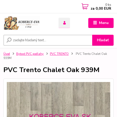
0
ks
za
0,00 EUR
Menu
Hľadať
Úvod
Bytové PVC podlahy
PVC TRENTO
PVC Trento Chalet Oak
939M
PVC Trento Chalet Oak 939M