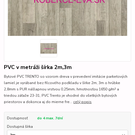
PVC v metráži šírka 2m,3m
Bytové PVC TRENTO so vzorom dreva v prevedení imitácie parketových
lamiel je vyrábané bez filcového podkladu v šírke 2m, 3m o hrúbke
2,8mm s PUR nášlapnou vrstvou 0,25mm, hmotnosťou 1650 g/m² a
triedou záťaže 23-31, PVC Trento je vhodné do všetkých bytových
priestorov a dokonca aj do mierne fre...
celý popis
Dostupnosť
do 4 max. 7dní
Dostupná šírka