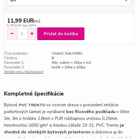
11,99 EUR
/
m2
9,75 EUR
bez DPH
Pridať do košíka
Číslo produktu:
Chalet Oak 939M
Výrobca:
B
Parameter 1:
Min. odber = šírka v m2
Parameter 3:
košík = šírka x dĺžka
Strážiť cenu / dostupnosť
Kompletné špecifikácie
Bytové
so vzorom dreva v prevedení imitácie
PVC TRENTO
parketových lamiel je vyrábané
bez filcového podkladu
v šírke
2m, 3m o hrúbke 2,8mm s PUR nášlapnou vrstvou 0,25mm,
hmotnosťou 1650 g/m² a triedou záťaže 23-31, PVC Trento
je
vhodné do všetkých bytových priestorov
a dokonca aj do