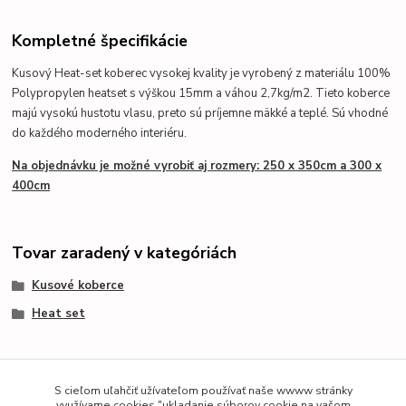
Kompletné špecifikácie
Kusový Heat-set koberec vysokej kvality je vyrobený z materiálu 100%
Polypropylen heatset s výškou 15mm a váhou 2,7kg/m2. Tieto koberce
majú vysokú hustotu vlasu, preto sú príjemne mäkké a teplé. Sú vhodné
do každého moderného interiéru.
Na objednávku je možné vyrobiť aj rozmery: 250 x 350cm a 300 x
400cm
Tovar zaradený v kategóriách
Kusové koberce
Heat set
S cieľom uľahčiť užívateľom používať naše wwww stránky
využívame cookies "ukladanie súborov cookie na vašom