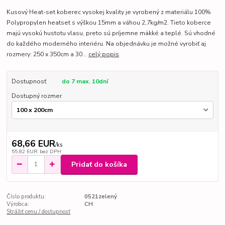
Kusový Heat-set koberec vysokej kvality je vyrobený z materiálu 100%
Polypropylen heatset s výškou 15mm a váhou 2,7kg/m2. Tieto koberce
majú vysokú hustotu vlasu, preto sú príjemne mäkké a teplé. Sú vhodné
do každého moderného interiéru. Na objednávku je možné vyrobiť aj
rozmery: 250 x 350cm a 30...
celý popis
Dostupnosť
do 7 max. 10dní
Dostupný rozmer
68,66 EUR
/
ks
55,82 EUR
bez DPH
Pridať do košíka
Číslo produktu:
0521zelený
Výrobca:
CH
Strážiť cenu / dostupnosť