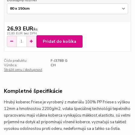
Dostupný rozmer
26,93 EUR
/
ks
21,89 EUR
bez DPH
Pridať do košíka
Číslo produktu:
F-J378B G
Výrobca:
CH
Strážiť cenu / dostupnosť
Kompletné špecifikácie
Hrubý koberec Friese je vyrobený z materiálu 100% PP Friese s výškou
12mm a hmotnosťou 2200g/m2, vďaka špeciálnej technológii tepelného
spracovaniu majú vlákna koberca
vynikajúcu mäkkosť,elasticitu, sú veľmi
príjemné na dotyk až pripomínajú vlnené koberce
,
vyznačujú sa taktiež
vysokou odolnosťou proti oderu, nedeformujú sa a ľahko sa čistia.