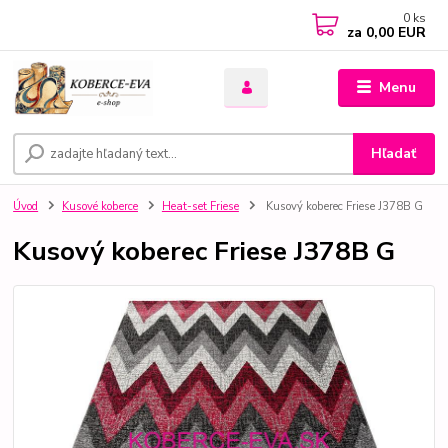
0
ks
za
0,00 EUR
Menu
Hľadať
Úvod
Kusové koberce
Heat-set Friese
Kusový koberec Friese J378B G
Kusový koberec Friese J378B G