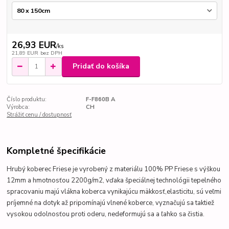
26,93 EUR
/
ks
21,89 EUR
bez DPH
Pridať do košíka
Číslo produktu:
F-F860B A
Výrobca:
CH
Strážiť cenu / dostupnosť
Kompletné špecifikácie
Hrubý koberec Friese je vyrobený z materiálu 100% PP Friese s výškou
12mm a hmotnosťou 2200g/m2, vďaka špeciálnej technológii tepelného
spracovaniu majú vlákna koberca
vynikajúcu mäkkosť,elasticitu, sú veľmi
príjemné na dotyk až pripomínajú vlnené koberce
,
vyznačujú sa taktiež
vysokou odolnosťou proti oderu, nedeformujú sa a ľahko sa čistia.