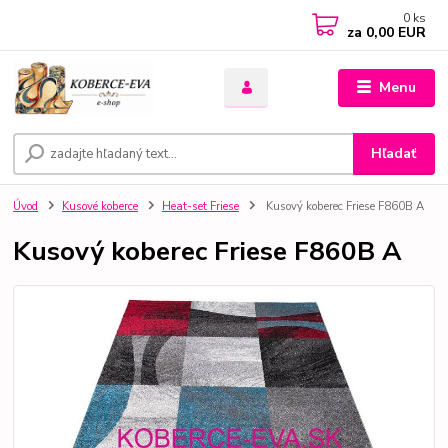
0
ks
za
0,00 EUR
Menu
Hľadať
Úvod
Kusové koberce
Heat-set Friese
Kusový koberec Friese F860B A
Kusový koberec Friese F860B A