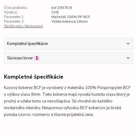
Číslo produktu:
bcf Z907E B
Výrobca:
CHX
Parameter 1:
Materiál 100% PP BCF
Parameter 2:
Výška koberca 10mm
Strážiť cenu / dostupnosť
Kompletné špecifikácie
Súvisiaci tovar
1
Kompletné špecifikácie
Kusový koberec BCF je vyrobený z materiálu 100% Polypropylen BCF
s výškou vlasu 8mm. Tieto koberce majú vysokú hustotu vlasu ktorý je
pružný a vďaka tomu sa nezošľapáva. Sú vhodné do každého
moderného interiéru. Nespornou výhodou BCF kobercov je široká
ponuka vzorov, rozmerov a hlavne prijateľná cena.