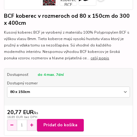
BCF koberec v rozmeroch od 80 x 150cm do 300
x 400cm
Kusový koberec BCF je vyrobený z materiálu 100% Polypropylen BCF s
výškou vlasu 8mm. Tieto koberce majú vysokú hustotu vlasu ktorý je
pružný a vďaka tomu sa nezošľapáva. Sú vhodné do každého
moderného interiéru. Nespornou výhodou BCF kobercov je široká
ponuka vzorov, rozmerov a hlavne prijateľná ce...
celý popis
Dostupnosť
do 4 max. 7dní
Dostupný rozmer
20,77 EUR
/
ks
16,89 EUR
bez DPH
Pridať do košíka