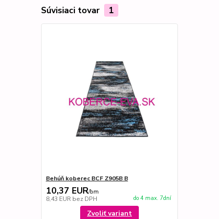
Súvisiaci tovar
1
Behúň koberec BCF Z905B B
10,37 EUR
/
bm
do 4 max. 7dní
8,43 EUR
bez DPH
Zvoliť variant