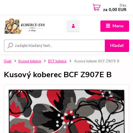
0
ks
za
0,00 EUR
Menu
Hľadať
Úvod
Kusové koberce
BCF koberce
Kusový koberec BCF Z907E B
Kusový koberec BCF Z907E B