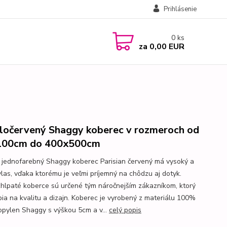
Prihlásenie
0
ks
za
0,00 EUR
ločervený Shaggy koberec v rozmeroch od
100cm do 400x500cm
 jednofarebný Shaggy koberec Parisian červený má vysoký a
vlas, vďaka ktorému je veľmi príjemný na chôdzu aj dotyk.
chlpaté koberce sú určené tým náročnejším zákazníkom, ktorý
rpia na kvalitu a dizajn. Koberec je vyrobený z materiálu 100%
opylen Shaggy s výškou 5cm a v...
celý popis