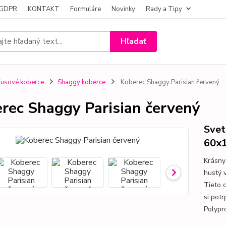
- GDPR
KONTAKT
Formuláre
Novinky
Rady a Tipy
Hľadať
usové koberce
Shaggy koberce
Koberec Shaggy Parisian červený
rec Shaggy Parisian červený
Svet
60x
Krásny
hustý 
Tieto 
si pot
Polypr