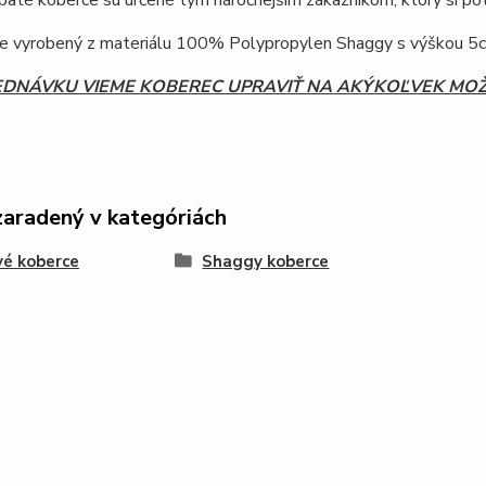
paté koberce sú určené tým náročnejším zákazníkom, ktorý si potrp
je vyrobený z materiálu 100% Polypropylen Shaggy s výškou 5
EDNÁVKU VIEME KOBEREC UPRAVIŤ NA AKÝKOĽVEK MO
zaradený v kategóriách
é koberce
Shaggy koberce