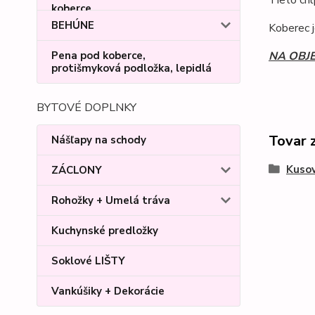
Tieto chl
BEHÚNE
Koberec 
Pena pod koberce,
NA OBJ
protišmyková podložka, lepidlá
BYTOVÉ DOPLNKY
Tovar 
Nášľapy na schody
Kusov
ZÁCLONY
Rohožky + Umelá tráva
Kuchynské predložky
Soklové LIŠTY
Vankúšiky + Dekorácie