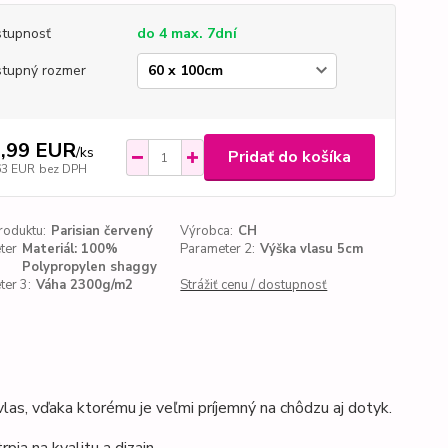
tupnosť
do 4 max. 7dní
tupný rozmer
,99 EUR
/
ks
Pridať do košíka
63 EUR
bez DPH
roduktu:
Parisian červený
Výrobca:
CH
ter
Materiál: 100%
Parameter 2:
Výška vlasu 5cm
Polypropylen shaggy
er 3:
Váha 2300g/m2
Strážiť cenu / dostupnosť
as, vďaka ktorému je veľmi príjemný na chôdzu aj dotyk.