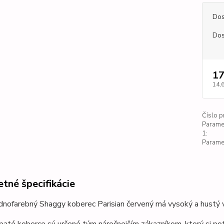
Dos
Dos
17
14,
Číslo p
Parame
1:
Paramet
tné špecifikácie
dnofarebný Shaggy koberec Parisian červený má vysoký a hustý vl