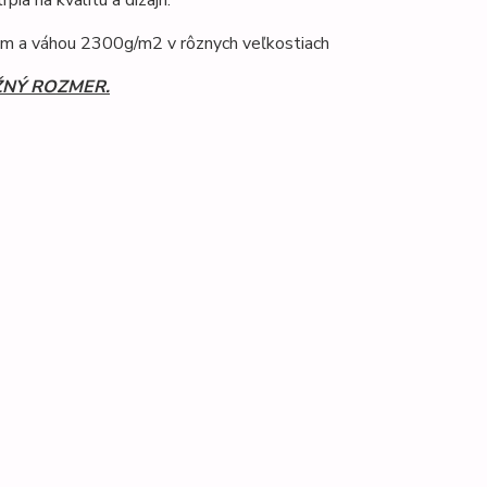
ia na kvalitu a dizajn.
cm a váhou 2300g/m2 v rôznych veľkostiach
ŽNÝ ROZMER.