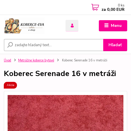
0
ks
za
0,00 EUR
Menu
Hľadať
Úvod
Metrážne koberce bytové
Koberec Serenade 16 v metráži
Koberec Serenade 16 v metráži
Akcia