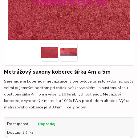
Metrážový saxony koberec šírka 4m a 5m
Serenade je koberec v metráži určený pre bytové priestory-domácnosť s
veľmi príjemným pocitom pri chôdzi vďaka vysokému a hustému vlasu,
dostupná šírka 4m, 5m a výber z 10 farebných odtieňov. Metrážový
koberec je vyrobený z materiálu 100% PA s podkladom ultratex. Výška
metrážového koberca je 9,00mm ...
celý popis
Dostupnosť
Dopredaj
Dostupná šírka