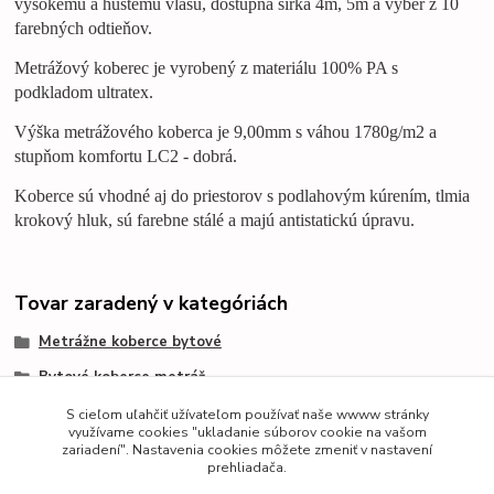
vysokému a hustému vlasu, dostupná šírka 4m, 5m a výber z 10
farebných odtieňov.
Metrážový koberec je vyrobený z materiálu 100% PA s
podkladom ultratex.
Výška metrážového
koberca
je 9,00mm s váhou 1780g/m2 a
stupňom komfortu LC2 - dobrá.
Koberce
sú vhodné aj do priestorov s podlahovým kúrením, tlmia
krokový hluk, sú farebne stálé a majú antistatickú úpravu.
Tovar zaradený v kategóriách
Metrážne koberce bytové
Bytové koberce metráž
Velur
S cieľom uľahčiť užívateľom používať naše wwww stránky
využívame cookies "ukladanie súborov cookie na vašom
zariadení". Nastavenia cookies môžete zmeniť v nastavení
prehliadača.