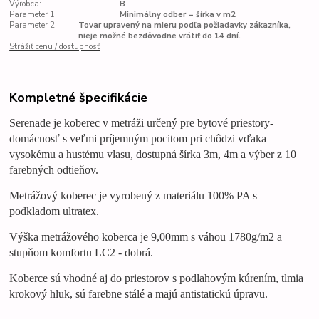
Výrobca:
B
Parameter 1:
Minimálny odber = šírka v m2
Parameter 2:
Tovar upravený na mieru podľa požiadavky zákazníka,
nieje možné bezdôvodne vrátiť do 14 dní.
Strážiť cenu / dostupnosť
Kompletné špecifikácie
Serenade je koberec v metráži určený pre bytové priestory-
domácnosť s veľmi príjemným pocitom pri chôdzi vďaka
vysokému a hustému vlasu, dostupná šírka 3m, 4m a výber z 10
farebných odtieňov.
Metrážový koberec je vyrobený z materiálu 100% PA s
podkladom ultratex.
Výška metrážového
koberca
je 9,00mm s váhou 1780g/m2 a
stupňom komfortu LC2 - dobrá.
Koberce
sú vhodné aj do priestorov s podlahovým kúrením, tlmia
krokový hluk, sú farebne stálé a majú antistatickú úpravu.