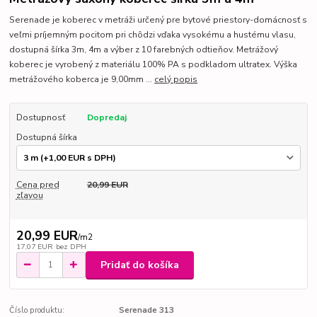
Serenade je koberec v metráži určený pre bytové priestory-domácnosť s
veľmi príjemným pocitom pri chôdzi vďaka vysokému a hustému vlasu,
dostupná šírka 3m, 4m a výber z 10 farebných odtieňov. Metrážový
koberec je vyrobený z materiálu 100% PA s podkladom ultratex. Výška
metrážového koberca je 9,00mm ...
celý popis
Dostupnosť
Dopredaj
Dostupná šírka
Cena pred
20,99 EUR
zľavou
20,99 EUR
/
m2
17,07 EUR
bez DPH
Pridať do košíka
Číslo produktu:
Serenade 313