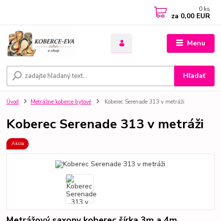
0
ks
za
0,00 EUR
Menu
Hľadať
Úvod
Metrážne koberce bytové
Koberec Serenade 313 v metráži
Koberec Serenade 313 v metráži
Akcia
Metrážový saxony koberec šírka 3m a 4m