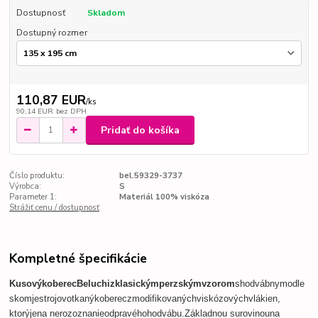
Dostupnosť
Skladom
Dostupný rozmer
110,87 EUR
/
ks
90,14 EUR
bez DPH
Pridať do košíka
Číslo produktu:
bel.59329-3737
Výrobca:
S
Parameter 1:
Materiál 100% viskóza
Strážiť cenu / dostupnosť
Kompletné špecifikácie
Kusový
koberec
Beluchi
z
klasickým
perzským
vzorom
s
hodvábnym
odle
skom
je
strojovo
tkaný
koberec
z
modifikovaných
viskózových
vlákien
,
ktorý
je
na nerozoznanie
od
pravého
hodvábu.
Základnou surovinou
na