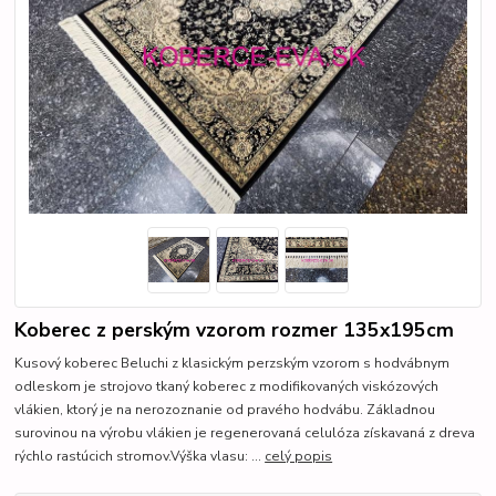
Koberec z perským vzorom rozmer 135x195cm
Kusový koberec Beluchi z klasickým perzským vzorom s hodvábnym
odleskom je strojovo tkaný koberec z modifikovaných viskózových
vlákien, ktorý je na nerozoznanie od pravého hodvábu. Základnou
surovinou na výrobu vlákien je regenerovaná celulóza získavaná z dreva
rýchlo rastúcich stromov.Výška vlasu: ...
celý popis