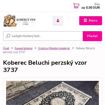
0
ks
za
0,00 EUR
Menu
Hľadať
Úvod
Kusové koberce
Viskóza-Prírodný materiál
Koberec Beluchi
perzský vzor 3737
Koberec Beluchi perzský vzor
3737