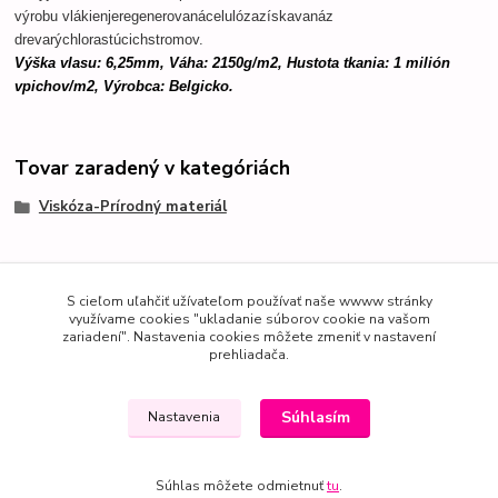
výrobu vlákien
je
regenerovaná
celulóza
získavaná
z
dreva
rýchlo
rastúcich
stromov
.
Výška vlasu: 6,25mm, Váha: 2150g/m2, Hustota tkania: 1 milión
vpichov/m2, Výrobca: Belgicko.
Tovar zaradený v kategóriách
Viskóza-Prírodný materiál
S cieľom uľahčiť užívateľom používať naše wwww stránky
využívame cookies "ukladanie súborov cookie na vašom
zariadení". Nastavenia cookies môžete zmeniť v nastavení
prehliadača.
Súhlasím
Nastavenia
Súhlas môžete odmietnuť
tu
.