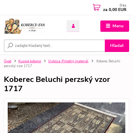
0
ks
za
0,00 EUR
Menu
Hľadať
Úvod
Kusové koberce
Viskóza-Prírodný materiál
Koberec Beluchi
perzský vzor 1717
Koberec Beluchi perzský vzor
1717