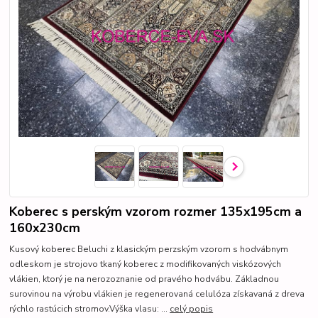
Koberec s perským vzorom rozmer 135x195cm a
160x230cm
Kusový koberec Beluchi z klasickým perzským vzorom s hodvábnym
odleskom je strojovo tkaný koberec z modifikovaných viskózových
vlákien, ktorý je na nerozoznanie od pravého hodvábu. Základnou
surovinou na výrobu vlákien je regenerovaná celulóza získavaná z dreva
rýchlo rastúcich stromov.Výška vlasu: ...
celý popis