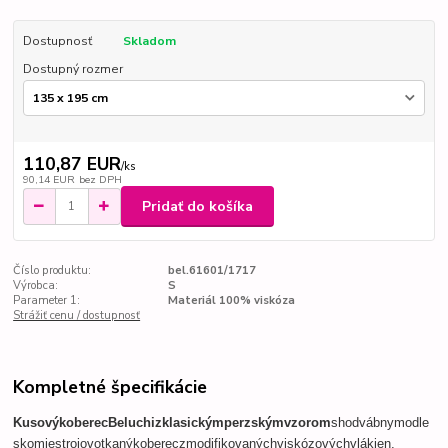
Dostupnosť
Skladom
Dostupný rozmer
110,87 EUR
/
ks
90,14 EUR
bez DPH
Pridať do košíka
Číslo produktu:
bel.61601/1717
Výrobca:
S
Parameter 1:
Materiál 100% viskóza
Strážiť cenu / dostupnosť
Kompletné špecifikácie
Kusový
koberec
Beluchi
z
klasickým
perzským
vzorom
s
hodvábnym
odle
skom
je
strojovo
tkaný
koberec
z
modifikovaných
viskózových
vlákien
,