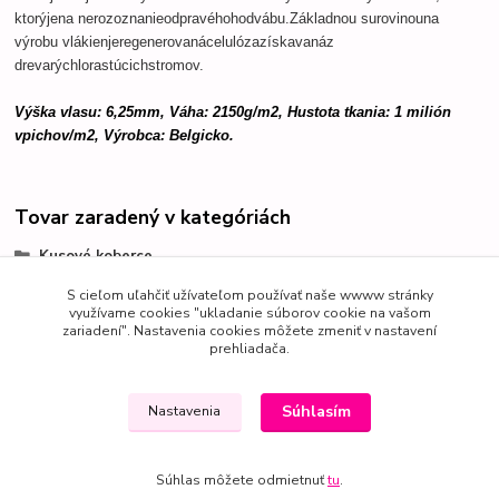
ktorý
je
na nerozoznanie
od
pravého
hodvábu.
Základnou surovinou
na
výrobu vlákien
je
regenerovaná
celulóza
získavaná
z
dreva
rýchlo
rastúcich
stromov
.
Výška vlasu: 6,25mm, Váha: 2150g/m2, Hustota tkania: 1 milión
vpichov/m2, Výrobca: Belgicko.
Tovar zaradený v kategóriách
Kusové koberce
Viskóza-Prírodný materiál
S cieľom uľahčiť užívateľom používať naše wwww stránky
využívame cookies "ukladanie súborov cookie na vašom
zariadení". Nastavenia cookies môžete zmeniť v nastavení
prehliadača.
Súhlasím
Nastavenia
Súhlas môžete odmietnuť
tu
.
Vytvorené na
Eshop-rychlo.sk