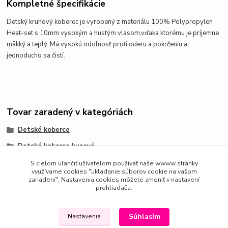
Kompletné špecifikácie
Detský kruhový koberec je vyrobený z materiálu 100% Polypropylen
Heat-set s 10mm vysokým a hustým vlasom,vďaka ktorému je príjemne
mäkký a teplý.
Má vysokú odolnosť proti oderu a pokrčeniu a
jednoducho sa čistí.
Tovar zaradený v kategóriách
Detské koberce
Detské koberce kusové
Friese koberce pre chlapcov
S cieľom uľahčiť užívateľom používať naše wwww stránky
využívame cookies "ukladanie súborov cookie na vašom
zariadení". Nastavenia cookies môžete zmeniť v nastavení
prehliadača.
Súhlasím
Nastavenia