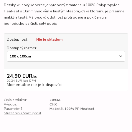
Detský kruhový koberec je vyrobený z materiálu 100% Polypropylen
Heat-set s 10mm vysokým a hustým vlasom,vďaka ktorému je príjemne
mäkký a teplý. Má vysokú odolnosť proti oderu a pokrčeniu a
jednoducho sa čistí.
celý popis
Dostupnosť
Nie je skladom
Dostupný rozmer
24,90 EUR
/
ks
20,24 EUR
bez DPH
Momentálne nie je k dispozícii
Číslo produktu:
Z093A
Výrobca:
CHX
Parameter 1:
Materiál 100% PP Heatset
Strážiť cenu / dostupnosť