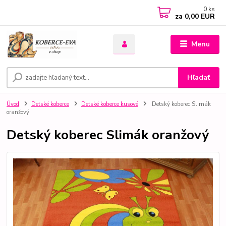
0
ks
za
0,00 EUR
Menu
Hľadať
Úvod
Detské koberce
Detské koberce kusové
Detský koberec Slimák
oranžový
Detský koberec Slimák oranžový