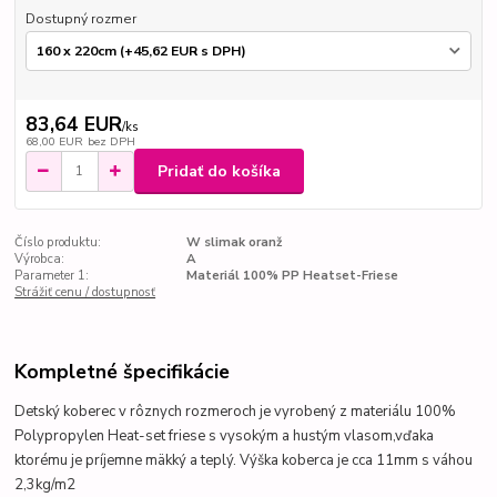
Dostupný rozmer
83,64 EUR
/
ks
68,00 EUR
bez DPH
Pridať do košíka
Číslo produktu:
W slimak oranž
Výrobca:
A
Parameter 1:
Materiál 100% PP Heatset-Friese
Strážiť cenu / dostupnosť
Kompletné špecifikácie
Detský koberec v rôznych rozmeroch je vyrobený z materiálu 100%
Polypropylen Heat-set friese s vysokým a hustým vlasom,vďaka
ktorému je príjemne mäkký a teplý. Výška koberca je cca 11mm s váhou
2,3kg/m2