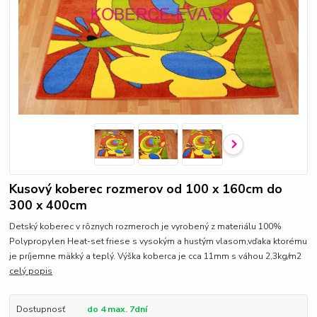
Kusový koberec rozmerov od 100 x 160cm do
300 x 400cm
Detský koberec v rôznych rozmeroch je vyrobený z materiálu 100%
Polypropylen Heat-set friese s vysokým a hustým vlasom,vďaka ktorému
je príjemne mäkký a teplý. Výška koberca je cca 11mm s váhou 2,3kg/m2
celý popis
Dostupnosť
do 4 max. 7dní