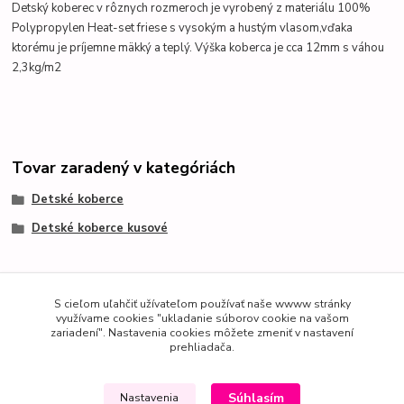
Detský koberec v rôznych rozmeroch je vyrobený z materiálu 100%
Polypropylen Heat-set friese s vysokým a hustým vlasom,vďaka
ktorému je príjemne mäkký a teplý. Výška koberca je cca 12mm s váhou
2,3kg/m2
Tovar zaradený v kategóriách
Detské koberce
Detské koberce kusové
S cieľom uľahčiť užívateľom používať naše wwww stránky
využívame cookies "ukladanie súborov cookie na vašom
zariadení". Nastavenia cookies môžete zmeniť v nastavení
prehliadača.
Súhlasím
Nastavenia