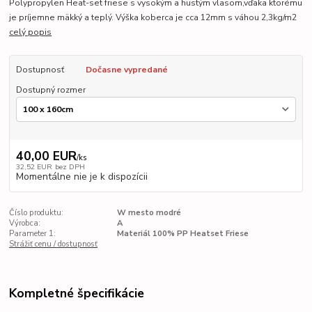
Polypropylen Heat-set friese s vysokým a hustým vlasom,vďaka ktorému
je príjemne mäkký a teplý. Výška koberca je cca 12mm s váhou 2,3kg/m2
celý popis
Dostupnosť
Dočasne vypredané
Dostupný rozmer
40,00 EUR
/
ks
32,52 EUR
bez DPH
Momentálne nie je k dispozícii
Číslo produktu:
W mesto modré
Výrobca:
A
Parameter 1:
Materiál 100% PP Heatset Friese
Strážiť cenu / dostupnosť
Kompletné špecifikácie