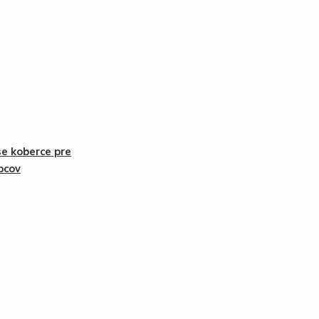
se koberce pre
pcov