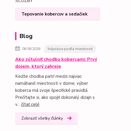
SLUŽBY
Tepovanie kobercov a sedačiek
Blog
06.08.2026
Inšpirácie podľa miestností
Ako zútulniť chodbu kobercami: Prvý
dojem, ktorý zahreje
Keďže chodba patrí medzi najviac
namáhané miestnosti v dome, výber
koberca má svoje špecifické pravidlá.
Prečítajte si, ako spojiť dokonalý dizajn s
v...
čítať celé
Zobraziť všetky články