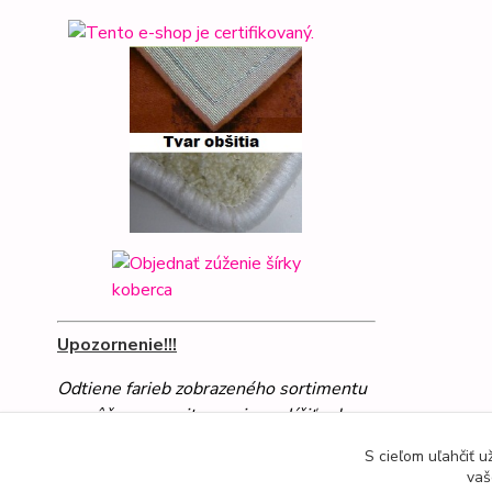
Upozornenie!!!
Odtiene farieb zobrazeného sortimentu
sa môžu na monitore mierne líšiť od
skutočných farieb
S cieľom uľahčiť 
vaš