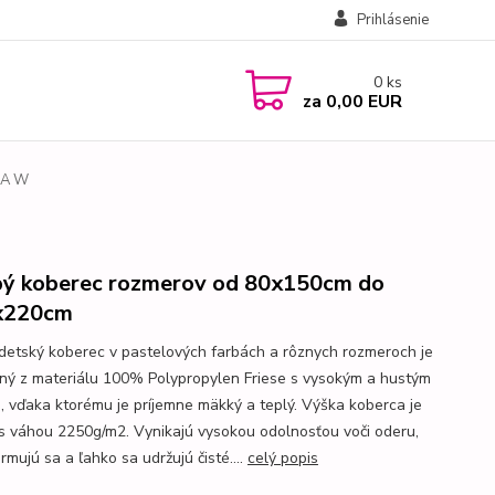
Prihlásenie
0
ks
za
0,00 EUR
0A W
ý koberec rozmerov od 80x150cm do
x220cm
detský koberec v pastelových farbách a rôznych rozmeroch je
ný z materiálu 100% Polypropylen Friese s vysokým a hustým
, vďaka ktorému je príjemne mäkký a teplý. Výška koberca je
 váhou 2250g/m2. Vynikajú vysokou odolnosťou voči oderu,
mujú sa a ľahko sa udržujú čisté....
celý popis