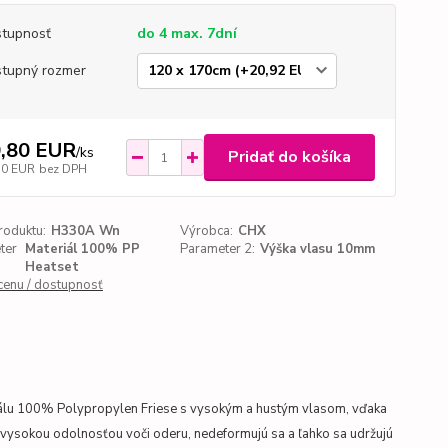
tupnosť
do 4 max. 7dní
tupný rozmer
,80 EUR
/
ks
Pridať do košíka
30 EUR
bez DPH
roduktu:
H330A Wn
Výrobca:
CHX
ter
Materiál 100% PP
Parameter 2:
Výška vlasu 10mm
Heatset
 cenu / dostupnosť
iálu 100% Polypropylen Friese s vysokým a hustým vlasom, vďaka
 vysokou odolnosťou voči oderu, nedeformujú sa a ľahko sa udržujú