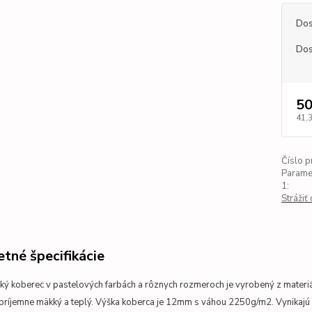
Dos
Dos
50
41,
Číslo p
Parame
1:
Strážiť
tné špecifikácie
ký koberec v pastelových
farbách a rôznych rozmeroch je vyrobený z mater
 príjemne mäkký a teplý. Výška koberca je 12mm s váhou 2250g/m2. Vynikajú