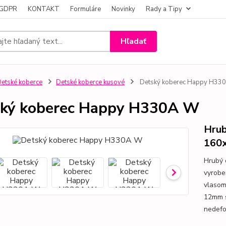
- GDPR
KONTAKT
Formuláre
Novinky
Rady a Tipy
Hľadať
etské koberce
Detské koberce kusové
Detský koberec Happy H33
ký koberec Happy H330A W
Hrub
160
Hrubý 
vyrobe
vlasom
12mm s
nedefor