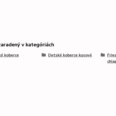
zaradený v kategóriách
é koberce
Detské koberce kusové
Frie
chla