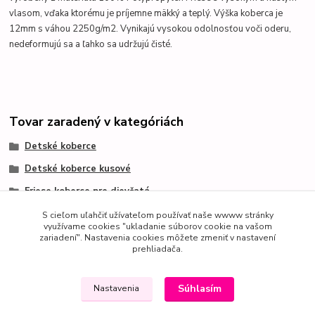
vlasom, vďaka ktorému je príjemne mäkký a teplý. Výška koberca je
12mm s váhou 2250g/m2. Vynikajú vysokou odolnosťou voči oderu,
nedeformujú sa a ľahko sa udržujú čisté.
Tovar zaradený v kategóriách
Detské koberce
Detské koberce kusové
Friese koberce pre dievčatá
Friese koberce pre chlapcov
S cieľom uľahčiť užívateľom používať naše wwww stránky
využívame cookies "ukladanie súborov cookie na vašom
zariadení". Nastavenia cookies môžete zmeniť v nastavení
prehliadača.
Súhlasím
Nastavenia