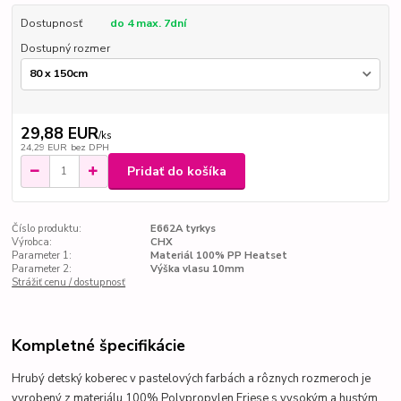
Dostupnosť
do 4 max. 7dní
Dostupný rozmer
29,88 EUR
/
ks
24,29 EUR
bez DPH
Pridať do košíka
Číslo produktu:
E662A tyrkys
Výrobca:
CHX
Parameter 1:
Materiál 100% PP Heatset
Parameter 2:
Výška vlasu 10mm
Strážiť cenu / dostupnosť
Kompletné špecifikácie
Hrubý detský koberec v pastelových
farbách a rôznych rozmeroch je
vyrobený z materiálu 100% Polypropylen Friese s vysokým a hustým