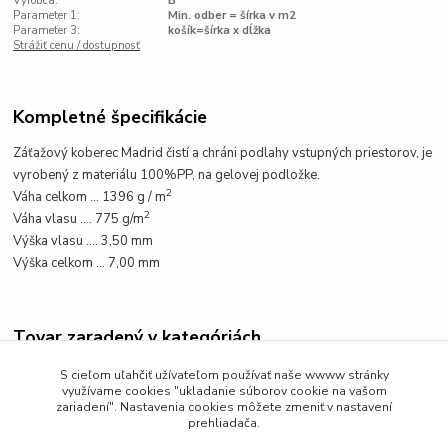
Výrobca:
B
Parameter 1:
Min. odber = šírka v m2
Parameter 3:
košík=šírka x dĺžka
Strážiť cenu / dostupnosť
Kompletné špecifikácie
Záťažový koberec Madrid čistí a chráni podlahy vstupných priestorov,
je
vyrobený z materiálu 100%PP, na
gelovej podložke.
2
Váha celkom ... 1396 g /
m
2
Váha vlasu .... 775 g/m
Výška vlasu .... 3,50 mm
Výška celkom ... 7,00 mm
Tovar zaradený v kategóriách
Čistiace zóny
S cieľom uľahčiť užívateľom používať naše wwww stránky
využívame cookies "ukladanie súborov cookie na vašom
zariadení". Nastavenia cookies môžete zmeniť v nastavení
prehliadača.