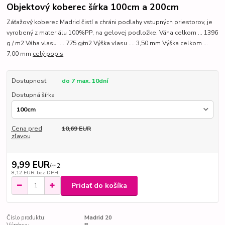
Objektový koberec šírka 100cm a 200cm
Záťažový koberec Madrid čistí a chráni podlahy vstupných priestorov, je
vyrobený z materiálu 100%PP, na gelovej podložke. Váha celkom ... 1396
g / m2 Váha vlasu .... 775 g/m2 Výška vlasu .... 3,50 mm Výška celkom ...
7,00 mm
celý popis
Dostupnosť
do 7 max. 10dní
Dostupná šírka
Cena pred
10,69 EUR
zľavou
9,99 EUR
/
m2
8,12 EUR
bez DPH
Pridať do košíka
Číslo produktu:
Madrid 20