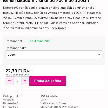
Behúň skladom v šírke od 70cm do 120cm
Kobercový behúň patrí k jedným z najkvalitnejších behúňov z našej
ponuky. Mäkký a teplý behúň sa vyrába z materiálu 100% PP Heatset s
výškou 12mm a váhou 2250g/m2. Vlákna kobercov Heat Set sú tvorené
tepelnou stabilizáciou PP priadzí, vďaka čomu sa podobajú prírodnej
vlne, sú mäkké, príjemné na doty...
celý popis
Dostupnosť
do 4 max. 7dní
Dostupná šírka
22,39 EUR
/
bm
18,20 EUR
bez DPH
Pridať do košíka
Číslo produktu:
2512A white
Výrobca:
CHX
Parameter 1:
Výška vlasu 10mm
Parameter 2:
Materiál: 100% PP Heatset