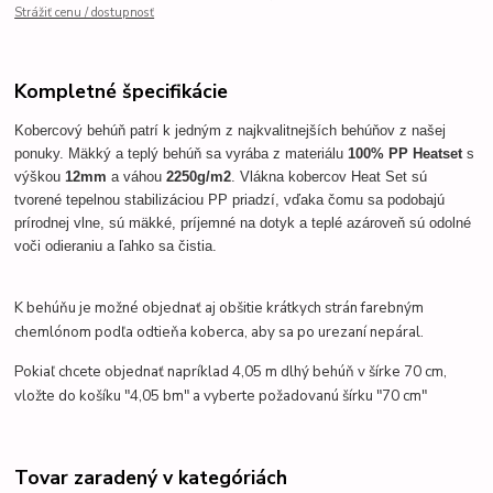
Strážiť cenu / dostupnosť
Kompletné špecifikácie
Kobercový behúň patrí k jedným z najkvalitnejších behúňov z našej
ponuky. Mäkký a teplý behúň sa vyrába z materiálu
100% PP Heatset
s
výškou
12mm
a váhou
2250g/m2
.
Vlákna kobercov Heat Set sú
tvorené tepelnou stabilizáciou PP priadzí, vďaka čomu sa podobajú
prírodnej vlne, sú mäkké, príjemné na dotyk a teplé a
zároveň sú odolné
voči odieraniu a ľahko sa čistia.
K behúňu je možné objednať aj obšitie krátkych strán farebným
chemlónom podľa odtieňa koberca, aby sa po urezaní nepáral.
Pokiaľ chcete objednať napríklad 4,05 m dlhý behúň v šírke 70 cm,
vložte do košíku "4,05 bm" a vyberte požadovanú šírku "70 cm"
Tovar zaradený v kategóriách