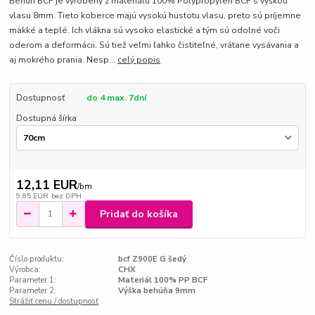
Behúň BCF je vyrobený z materiálu 100% Polypropylen BCF s výškou
vlasu 8mm. Tieto koberce majú vysokú hustotu vlasu, preto sú príjemne
mäkké a teplé. Ich vlákna sú vysoko elastické a tým sú odolné voči
oderom a deformácii. Sú tiež veľmi ľahko čistiteľné, vrátane vysávania a
aj mokrého prania. Nesp...
celý popis
Dostupnosť
do 4 max. 7dní
Dostupná šírka
12,11 EUR
/
bm
9,85 EUR
bez DPH
Pridať do košíka
Číslo produktu:
bcf Z900E G šedý
Výrobca:
CHX
Parameter 1:
Materiál 100% PP BCF
Parameter 2:
Výška behúňa 9mm
Strážiť cenu / dostupnosť