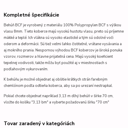
Kompletné špecifikácie
Behúň BCF je vyrobený z materiálu 100% Polypropylen BCF s výškou
vlasu 8mm. Tieto koberce majú vysokú hustotu vlasu, preto sú príjemne
mäkké a teplé. Ich
vlákna sú vysoko elastické a tým sú odolné voči
oderom a deformácii. Sú tiež veľmi ľahko čistiteľné, vrátane vysávania a
aj mokrého prania.
Nespornou výhodou BCF kobercov je široká ponuka
vzorov, rozmerov a hlavne prijateľná cena.
Majú vysoký koeficient
tepelnej vodivosti, takže môžu byť použité aj v miestnostiach s
podlahovým vykurovaním
.
K behúňu je možné objednať aj obšitie krátkych strán farebným
chemlónom podľa odtieňa koberca, aby sa po urezaní nestrapkal.
Pokiaľ chcete objednať napríklad 3,13 m dlhý behúň v šírke 70 cm,
vložte do košíku "3,13 bm" a vyberte požadovanú šírku "70 cm"
Tovar zaradený v kategóriách