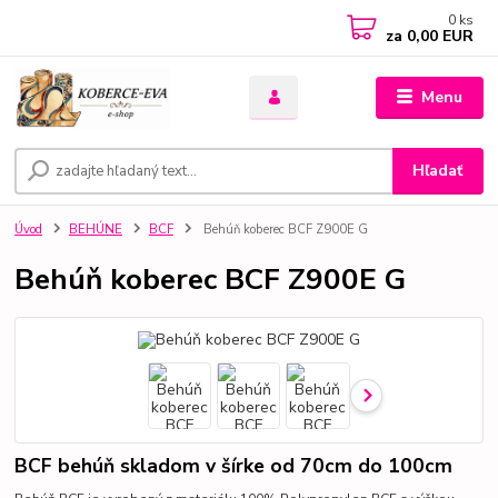
0
ks
za
0,00 EUR
Menu
Hľadať
Úvod
BEHÚNE
BCF
Behúň koberec BCF Z900E G
Behúň koberec BCF Z900E G
BCF behúň skladom v šírke od 70cm do 100cm